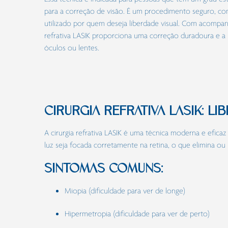
para a correção de visão. É um procedimento seguro, co
utilizado por quem deseja liberdade visual. Com acompa
refrativa LASIK proporciona uma correção duradoura e a
óculos ou lentes.
CIRURGIA REFRATIVA LASIK: L
A cirurgia refrativa LASIK é uma técnica moderna e efica
luz seja focada corretamente na retina, o que elimina ou
SINTOMAS COMUNS:
Miopia (dificuldade para ver de longe)
Hipermetropia (dificuldade para ver de perto)