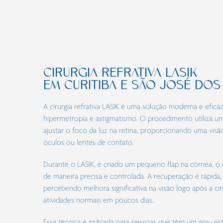
CIRURGIA REFRATIVA LASIK
EM CURITIBA E SÃO JOSÉ DOS 
A cirurgia refrativa LASIK é uma solução moderna e eficaz 
hipermetropia e astigmatismo. O procedimento utiliza um
ajustar o foco da luz na retina, proporcionando uma visã
óculos ou lentes de contato.
Durante o LASIK, é criado um pequeno flap na córnea, o 
de maneira precisa e controlada. A recuperação é rápida
percebendo melhora significativa na visão logo após a ci
atividades normais em poucos dias.
Essa técnica é indicada para pessoas que têm um grau es