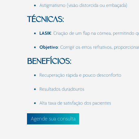
Astigmatismo (visão distorcida ou embaçada)
TÉCNICAS:
LASIK
: Criação de um flap na córnea, permitindo 
Objetivo
: Corrigir os erros refrativos, proporcio
BENEFÍCIOS:
Recuperação rápida e pouco desconforto
Resultados duradouros
Alta taxa de satisfação dos pacientes
Agende sua consulta