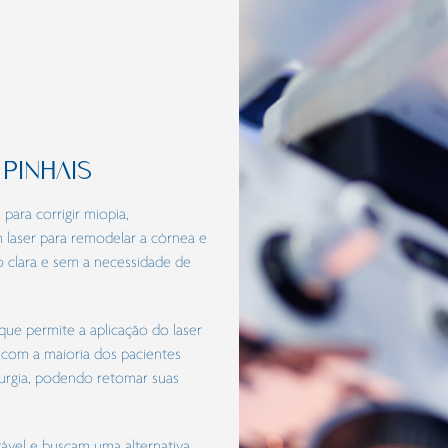
PINHAIS
para corrigir miopia,
 laser para remodelar a córnea e
o clara e sem a necessidade de
que permite a aplicação do laser
, com a maioria dos pacientes
rurgia, podendo retomar suas
tável e buscam uma alternativa